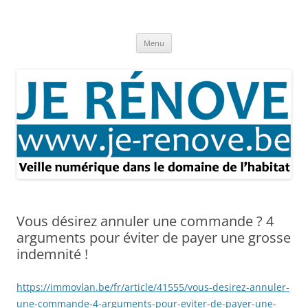
Aller
au
Je rénove – Rénovation & travaux
contenu
Rénovation et travaux – Toute l'actualité
Menu
Vous désirez annuler une commande ? 4
arguments pour éviter de payer une grosse
indemnité !
https://immovlan.be/fr/article/41555/vous-desirez-annuler-
une-commande-4-arguments-pour-eviter-de-payer-une-