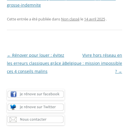
grosse-indemnite
Cette entrée a été publiée dans
Non classé
le
14 avril 2025
.
Navigation
←
Rénover pour louer : évitez
Vivre hors réseau en
des
les erreurs classiques grâce à
Belgique : mission impossible
articles
ces 4 conseils malins
?
→