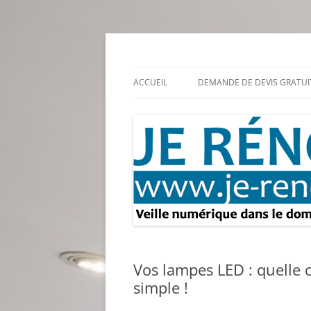
Aller
au
contenu
Rénovation et travaux – Toute l'actualité
Je rénove – Rénova
ACCUEIL
DEMANDE DE DEVIS GRATUI
Vos lampes LED : quelle c
simple !