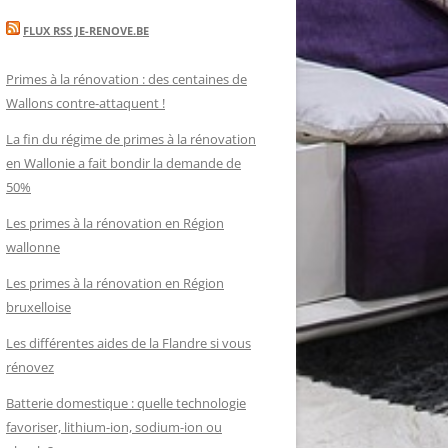
FLUX RSS JE-RENOVE.BE
Primes à la rénovation : des centaines de
Wallons contre-attaquent !
La fin du régime de primes à la rénovation
en Wallonie a fait bondir la demande de
50%
Les primes à la rénovation en Région
wallonne
Les primes à la rénovation en Région
bruxelloise
Les différentes aides de la Flandre si vous
rénovez
Batterie domestique : quelle technologie
favoriser, lithium-ion, sodium-ion ou