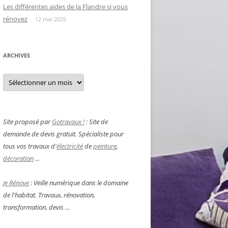
Les différentes aides de la Flandre si vous
rénovez
12 mai 2025
ARCHIVES
Archives
Site proposé par
Gotravaux !
: Site de
demande de devis gratuit. Spécialiste pour
tous vos travaux d'
électricité
de
peinture
,
décoration
...
Je Rénove
: Veille numérique dans le domaine
de l'habitat. Travaux, rénovation,
transformation, devis ...