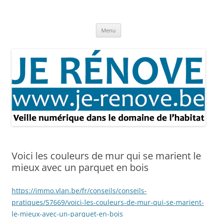
Aller
au
Je rénove – Rénovation & travaux
contenu
Rénovation et travaux – Toute l'actualité
Menu
Voici les couleurs de mur qui se marient le
mieux avec un parquet en bois
https://immo.vlan.be/fr/conseils/conseils-
pratiques/57669/voici-les-couleurs-de-mur-qui-se-marient-
le-mieux-avec-un-parquet-en-bois