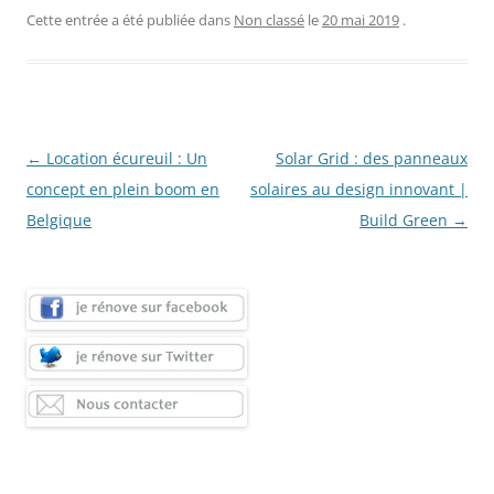
Cette entrée a été publiée dans
Non classé
le
20 mai 2019
.
Navigation
←
Location écureuil : Un
Solar Grid : des panneaux
des
concept en plein boom en
solaires au design innovant |
articles
Belgique
Build Green
→