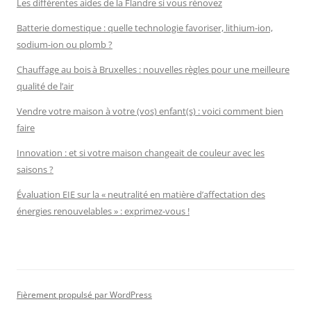
Les différentes aides de la Flandre si vous rénovez
Batterie domestique : quelle technologie favoriser, lithium-ion,
sodium-ion ou plomb ?
Chauffage au bois à Bruxelles : nouvelles règles pour une meilleure
qualité de l’air
Vendre votre maison à votre (vos) enfant(s) : voici comment bien
faire
Innovation : et si votre maison changeait de couleur avec les
saisons ?
Évaluation EIE sur la « neutralité en matière d’affectation des
énergies renouvelables » : exprimez-vous !
Fièrement propulsé par WordPress