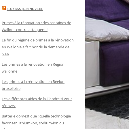
FLUX RSS JE-RENOVE.BE
Primes à la rénovation : des centaines de
Wallons contre-attaquent !
La fin du régime de primes à la rénovation
en Wallonie a fait bondir la demande de
50%
Les primes à la rénovation en Région
wallonne
Les primes à la rénovation en Région
bruxelloise
Les différentes aides de la Flandre si vous
rénovez
Batterie domestique : quelle technologie
favoriser, lithium-ion, sodium-ion ou