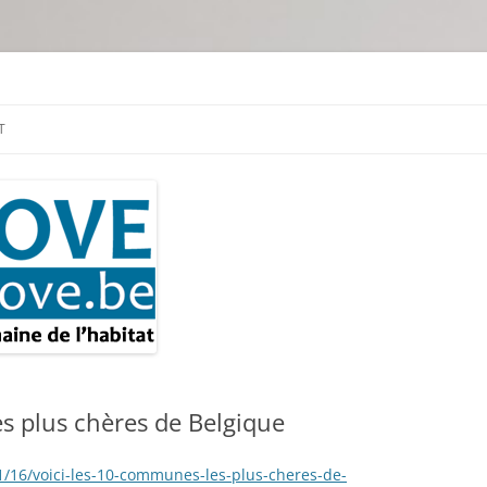
tion & travaux
T
s plus chères de Belgique
/16/voici-les-10-communes-les-plus-cheres-de-