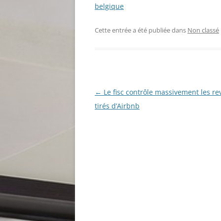
belgique
Cette entrée a été publiée dans
Non classé
Navigation
←
Le fisc contrôle massivement les r
des
tirés d’Airbnb
articles