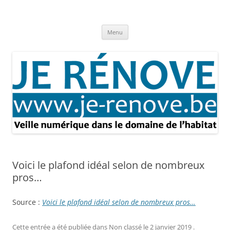
Aller
au
Je rénove – Rénovation & travaux
contenu
Rénovation et travaux – Toute l'actualité
Menu
Voici le plafond idéal selon de nombreux
pros…
Source :
Voici le plafond idéal selon de nombreux pros…
Cette entrée a été publiée dans
Non classé
le
2 janvier 2019
.