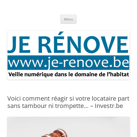
Aller
au
Je rénove – Rénovation & travaux
contenu
Rénovation et travaux – Toute l'actualité
Menu
Voici comment réagir si votre locataire part
sans tambour ni trompette… – Investr.be