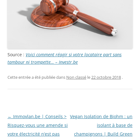
Source :
Voici comment réagir si votre locataire part sans
tambour ni trompette… – Investr.be
Cette entrée a été publiée dans
Non classé
le
22 octobre 2018
.
Navigation
←
Immovlan.be | Conseils >
Vegan Isolation de Biohm : un
des
Risquez-vous une amende si
isolant à base de
articles
votre électricité n’est pas
champignons | Build Green