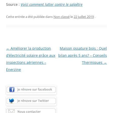
Source :
Voici comment lutter contre le salpêtre
Cette entrée a été publiée dans
Non classé
le
22 juillet 2019
.
Navigation
←
Améliorer la production
Maison ossature bois : Quel
des
d’électricité solaire grâce aux
bilan après 5 ans? – Conseils
articles
inspections aériennes –
Thermiques
→
Enerzine