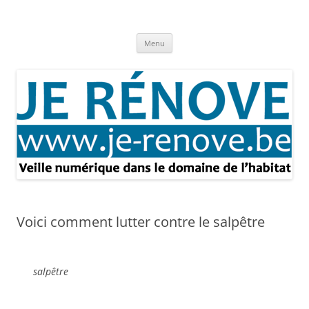
Aller
au
Je rénove – Rénovation & travaux
contenu
Rénovation et travaux – Toute l'actualité
Menu
Voici comment lutter contre le salpêtre
salpêtre