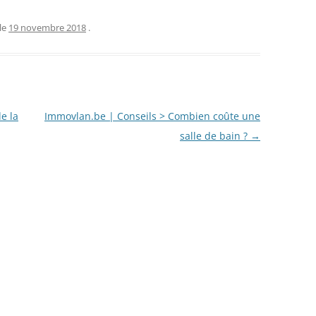
le
19 novembre 2018
.
e la
Immovlan.be | Conseils > Combien coûte une
salle de bain ?
→