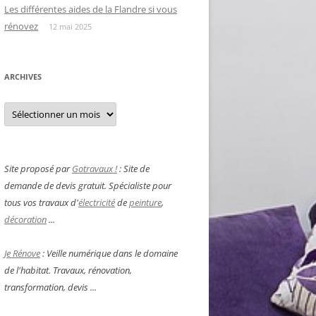
Les différentes aides de la Flandre si vous
rénovez
12 mai 2025
ARCHIVES
Archives
Site proposé par
Gotravaux !
: Site de
demande de devis gratuit. Spécialiste pour
tous vos travaux d'
électricité
de
peinture
,
décoration
...
Je Rénove
: Veille numérique dans le domaine
de l'habitat. Travaux, rénovation,
transformation, devis ...