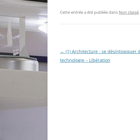
Cette entrée a été publiée dans
Non classé
Navigation
←
(1) Architecture : se désintoxiquer d
des
technologie – Libération
articles