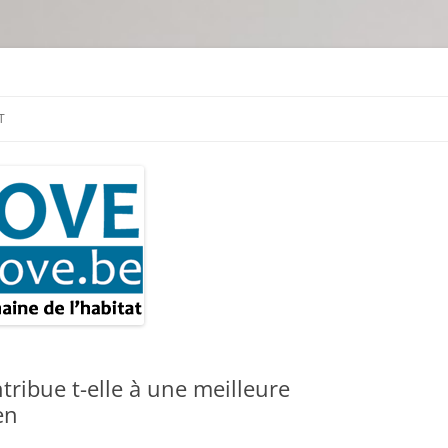
tion & travaux
T
tribue t-elle à une meilleure
en