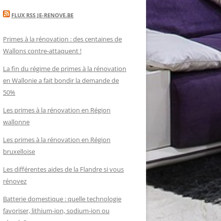
FLUX RSS JE-RENOVE.BE
Primes à la rénovation : des centaines de
Wallons contre-attaquent !
La fin du régime de primes à la rénovation
en Wallonie a fait bondir la demande de
50%
Les primes à la rénovation en Région
wallonne
Les primes à la rénovation en Région
bruxelloise
Les différentes aides de la Flandre si vous
rénovez
Batterie domestique : quelle technologie
favoriser, lithium-ion, sodium-ion ou