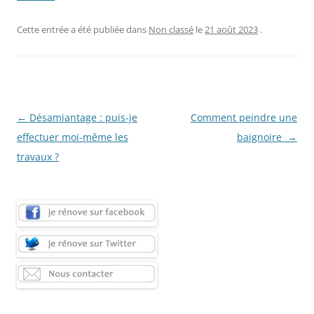
Cette entrée a été publiée dans
Non classé
le
21 août 2023
.
Navigation
←
Désamiantage : puis-je
Comment peindre une
des
effectuer moi-même les
baignoire
→
articles
travaux ?