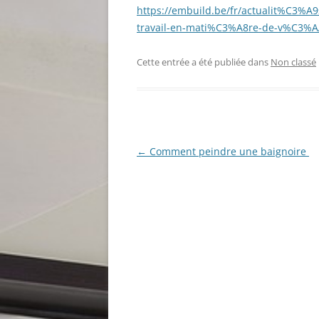
https://embuild.be/fr/actualit%C3%A
travail-en-mati%C3%A8re-de-v%C3%AA
Cette entrée a été publiée dans
Non classé
Navigation
←
Comment peindre une baignoire
des
articles