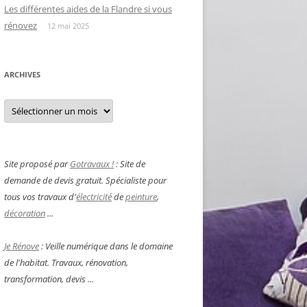
Les différentes aides de la Flandre si vous
rénovez
12 mai 2025
ARCHIVES
Archives
Site proposé par
Gotravaux !
: Site de
demande de devis gratuit. Spécialiste pour
tous vos travaux d'
électricité
de
peinture
,
décoration
...
Je Rénove
: Veille numérique dans le domaine
de l'habitat. Travaux, rénovation,
transformation, devis ...