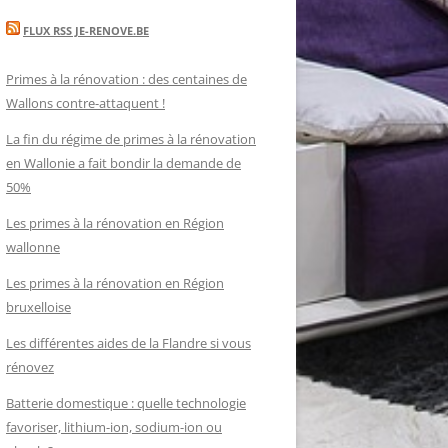
FLUX RSS JE-RENOVE.BE
Primes à la rénovation : des centaines de
Wallons contre-attaquent !
La fin du régime de primes à la rénovation
en Wallonie a fait bondir la demande de
50%
Les primes à la rénovation en Région
wallonne
Les primes à la rénovation en Région
bruxelloise
Les différentes aides de la Flandre si vous
rénovez
Batterie domestique : quelle technologie
favoriser, lithium-ion, sodium-ion ou