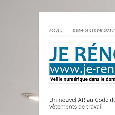
Aller
au
contenu
Rénovation et travaux – Toute l'actualité
Je rénove – Rénova
ACCUEIL
DEMANDE DE DEVIS GRATUI
Un nouvel AR au Code du 
vêtements de travail