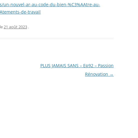
9s/un-nouvel-ar-au-code-du-bien-%C3%AAtre-au-
tements-de-travail
le
21 août 2023
.
PLUS JAMAIS SANS – Ep92 – Passion
Rénovation
→