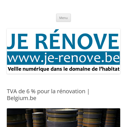
Aller
au
Je rénove – Rénovation & travaux
contenu
Rénovation et travaux – Toute l'actualité
Menu
TVA de 6 % pour la rénovation |
Belgium.be