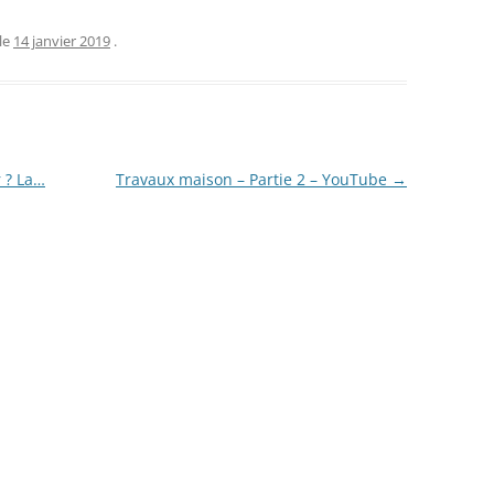
le
14 janvier 2019
.
 ? La…
Travaux maison – Partie 2 – YouTube
→