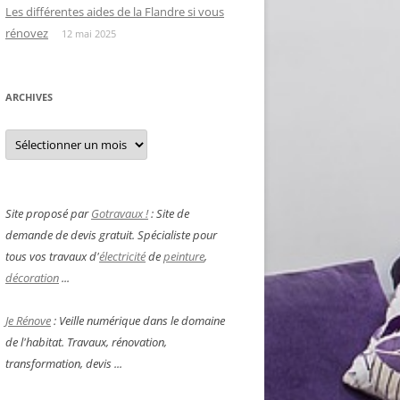
Les différentes aides de la Flandre si vous
rénovez
12 mai 2025
ARCHIVES
Archives
Site proposé par
Gotravaux !
: Site de
demande de devis gratuit. Spécialiste pour
tous vos travaux d'
électricité
de
peinture
,
décoration
...
Je Rénove
: Veille numérique dans le domaine
de l'habitat. Travaux, rénovation,
transformation, devis ...