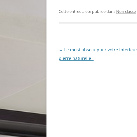
Cette entrée a été publiée dans
Non classé
Navigation
←
Le must absolu pour votre intérieur
des
pierre naturelle !
articles