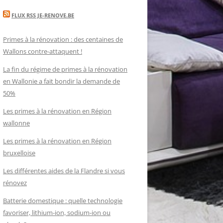
FLUX RSS JE-RENOVE.BE
Primes à la rénovation : des centaines de
Wallons contre-attaquent !
La fin du régime de primes à la rénovation
en Wallonie a fait bondir la demande de
50%
Les primes à la rénovation en Région
wallonne
Les primes à la rénovation en Région
bruxelloise
Les différentes aides de la Flandre si vous
rénovez
Batterie domestique : quelle technologie
favoriser, lithium-ion, sodium-ion ou