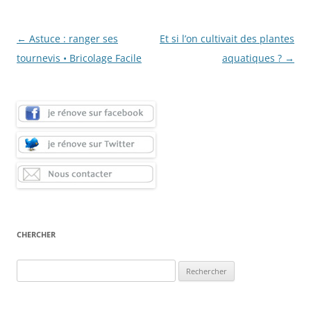
Navigation
←
Astuce : ranger ses
Et si l’on cultivait des plantes
des
tournevis • Bricolage Facile
aquatiques ?
→
articles
CHERCHER
Rechercher :