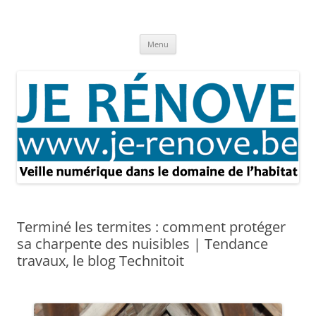
Aller
au
Je rénove – Rénovation & travaux
contenu
Rénovation et travaux – Toute l'actualité
Menu
Terminé les termites : comment protéger
sa charpente des nuisibles | Tendance
travaux, le blog Technitoit