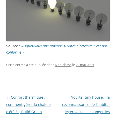
Source :
Risquez-vous une amende si votre électricité n’est pas
conforme ?
Cette entrée a été publiée dans
Non classé
le
20 mai 2019
.
Navigation
←
Confort thermique :
Yourte, tiny house… la
des
comment gérer la chaleur
reconnaissance de l’habitat
articles
d’été ? | Build Green
léger va-t-elle changer les