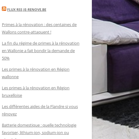
FLUX RSS JE-RENOVE.BE
Primes à la rénovation : des centaines de
Wallons contre-attaquent !
La fin du régime de primes à la rénovation
en Wallonie a fait bondir la demande de
50%
Les primes à la rénovation en Région
wallonne
Les primes à la rénovation en Région
bruxelloise
Les différentes aides de la Flandre si vous
rénovez
Batterie domestique : quelle technologie
favoriser, lithium-ion, sodium-ion ou