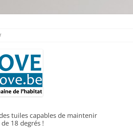
tion & travaux
T
: des tuiles capables de maintenir
de 18 degrés !