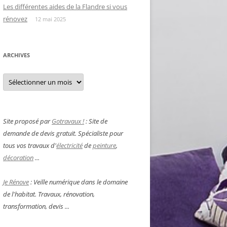
Les différentes aides de la Flandre si vous
rénovez
12 mai 2025
ARCHIVES
Archives
Site proposé par
Gotravaux !
: Site de
demande de devis gratuit. Spécialiste pour
tous vos travaux d'
électricité
de
peinture
,
décoration
...
Je Rénove
: Veille numérique dans le domaine
de l'habitat. Travaux, rénovation,
transformation, devis ...