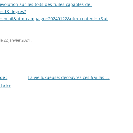
evolution-sur-les-toits-des-tuiles-capables-de-
e-18-degres?
=email&utm_campaign=20240122&utm_content=fr&ut
le
22 janvier 2024
.
de :
La vie luxueuse: découvrez ces 6 villas
→
 brico