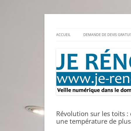
Aller
au
contenu
Rénovation et travaux – Toute l'actualité
Je rénove – Rénova
ACCUEIL
DEMANDE DE DEVIS GRATUI
Révolution sur les toits 
une température de plus 