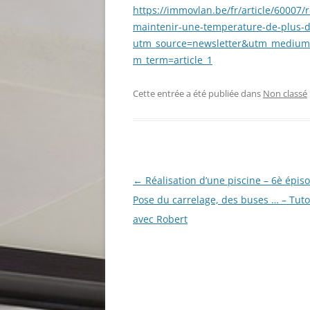
https://immovlan.be/fr/article/60007/r
maintenir-une-temperature-de-plus-d
utm_source=newsletter&utm_medium
m_term=article_1
Cette entrée a été publiée dans
Non classé
Navigation
←
Réalisation d’une piscine – 6è épiso
des
Pose du carrelage, des buses … – Tuto
articles
avec Robert