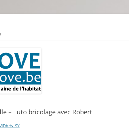
tion & travaux
T
ille – Tuto bricolage avec Robert
_ViDbHv_SY