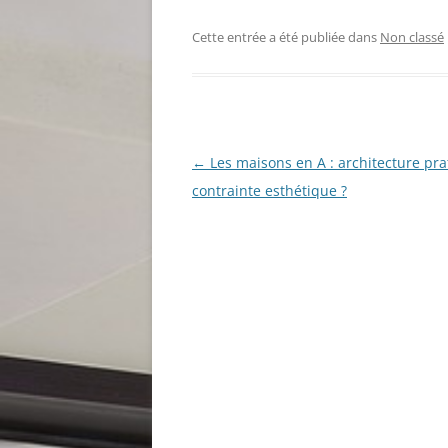
Cette entrée a été publiée dans
Non classé
Navigation
←
Les maisons en A : architecture pra
des
contrainte esthétique ?
articles