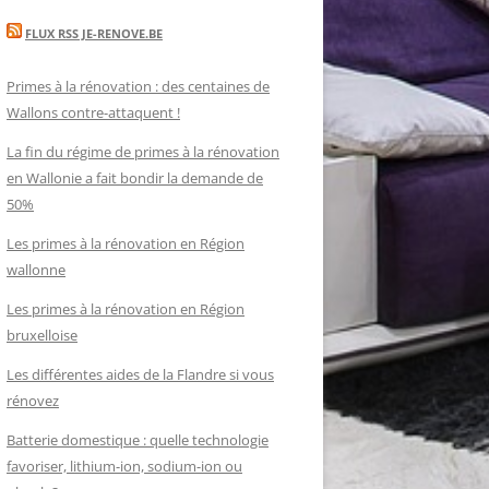
FLUX RSS JE-RENOVE.BE
Primes à la rénovation : des centaines de
Wallons contre-attaquent !
La fin du régime de primes à la rénovation
en Wallonie a fait bondir la demande de
50%
Les primes à la rénovation en Région
wallonne
Les primes à la rénovation en Région
bruxelloise
Les différentes aides de la Flandre si vous
rénovez
Batterie domestique : quelle technologie
favoriser, lithium-ion, sodium-ion ou