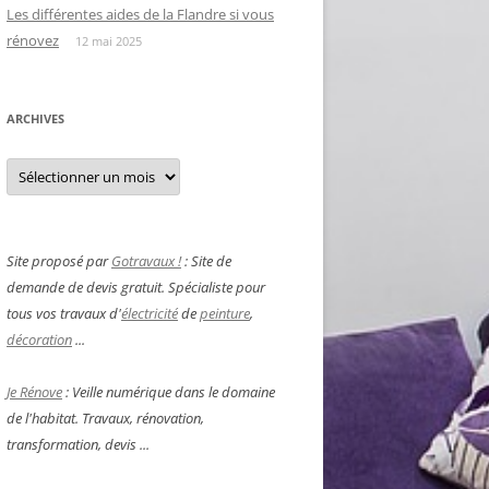
Les différentes aides de la Flandre si vous
rénovez
12 mai 2025
ARCHIVES
Archives
Site proposé par
Gotravaux !
: Site de
demande de devis gratuit. Spécialiste pour
tous vos travaux d'
électricité
de
peinture
,
décoration
...
Je Rénove
: Veille numérique dans le domaine
de l'habitat. Travaux, rénovation,
transformation, devis ...