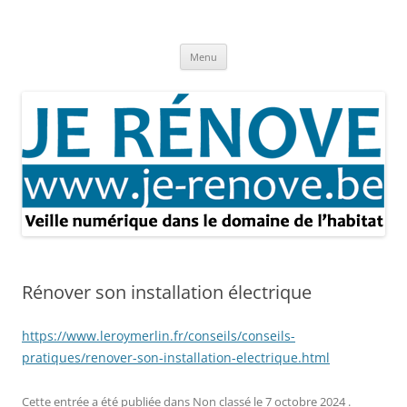
Aller
au
Je rénove – Rénovation & travaux
contenu
Rénovation et travaux – Toute l'actualité
Menu
Rénover son installation électrique
https://www.leroymerlin.fr/conseils/conseils-
pratiques/renover-son-installation-electrique.html
Cette entrée a été publiée dans
Non classé
le
7 octobre 2024
.