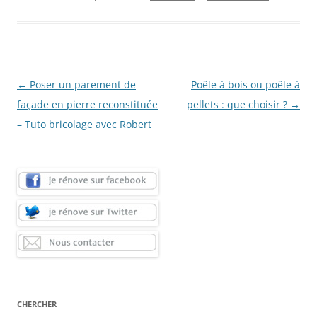
Navigation
←
Poser un parement de
Poêle à bois ou poêle à
des
façade en pierre reconstituée
pellets : que choisir ?
→
articles
– Tuto bricolage avec Robert
CHERCHER