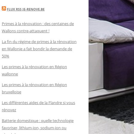
FLUX RSS JE-RENOVE.BE
Primes à la rénovation : des centaines de
Wallons contre-attaquent !
La fin du régime de primes à la rénovation
en Wallonie a fait bondir la demande de
50%
Les primes à la rénovation en Région
wallonne
Les primes à la rénovation en Région
bruxelloise
Les différentes aides de la Flandre si vous
rénovez
Batterie domestique : quelle technologie
favoriser, lithium-ion, sodium-ion ou