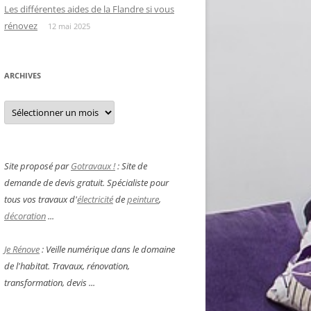
Les différentes aides de la Flandre si vous
rénovez
12 mai 2025
ARCHIVES
Archives
Site proposé par
Gotravaux !
: Site de
demande de devis gratuit. Spécialiste pour
tous vos travaux d'
électricité
de
peinture
,
décoration
...
Je Rénove
: Veille numérique dans le domaine
de l'habitat. Travaux, rénovation,
transformation, devis ...