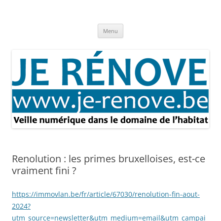
Aller
au
Je rénove – Rénovation & travaux
contenu
Rénovation et travaux – Toute l'actualité
Menu
Renolution : les primes bruxelloises, est-ce
vraiment fini ?
https://immovlan.be/fr/article/67030/renolution-fin-aout-
2024?
utm_source=newsletter&utm_medium=email&utm_campai