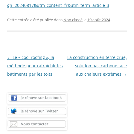
gn=20240817&utm_content=fr&utm_term=article_3
Cette entrée a été publiée dans
Non classé
le
19 août 2024
.
Navigation
←
Le « cool roofing », la
La construction en terre crue,
des
méthode pour rafraîchir les
solution bas carbone face
articles
bâtiments par les toits
aux chaleurs extrêmes
→