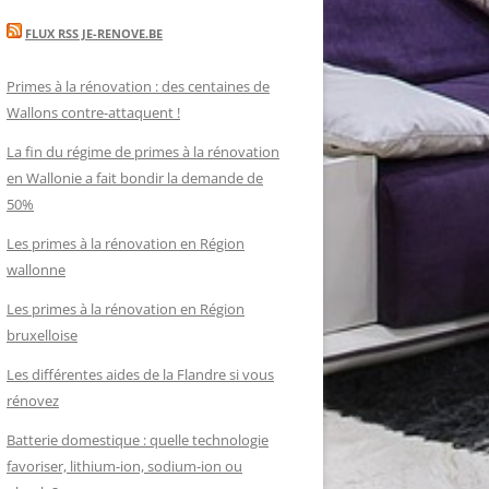
FLUX RSS JE-RENOVE.BE
Primes à la rénovation : des centaines de
Wallons contre-attaquent !
La fin du régime de primes à la rénovation
en Wallonie a fait bondir la demande de
50%
Les primes à la rénovation en Région
wallonne
Les primes à la rénovation en Région
bruxelloise
Les différentes aides de la Flandre si vous
rénovez
Batterie domestique : quelle technologie
favoriser, lithium-ion, sodium-ion ou