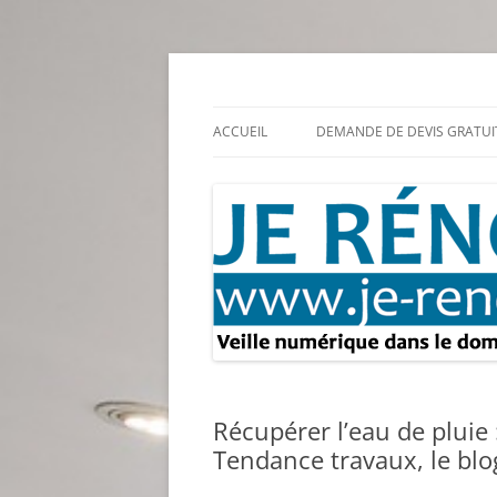
Aller
au
contenu
Rénovation et travaux – Toute l'actualité
Je rénove – Rénova
ACCUEIL
DEMANDE DE DEVIS GRATUI
Récupérer l’eau de pluie
Tendance travaux, le blo