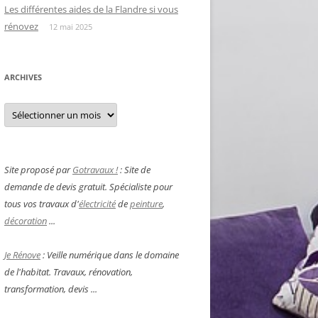
Les différentes aides de la Flandre si vous
rénovez
12 mai 2025
ARCHIVES
Archives
Site proposé par
Gotravaux !
: Site de
demande de devis gratuit. Spécialiste pour
tous vos travaux d'
électricité
de
peinture
,
décoration
...
Je Rénove
: Veille numérique dans le domaine
de l'habitat. Travaux, rénovation,
transformation, devis ...