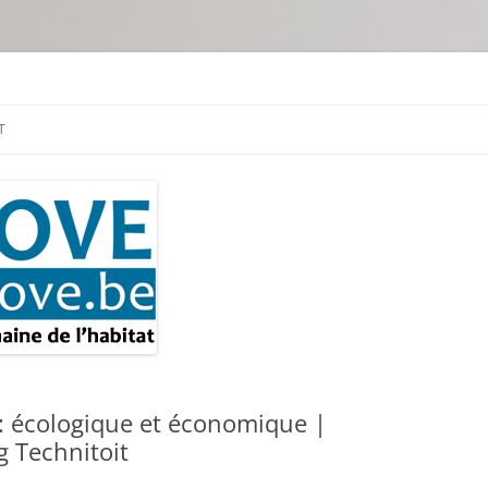
tion & travaux
T
 : écologique et économique |
g Technitoit