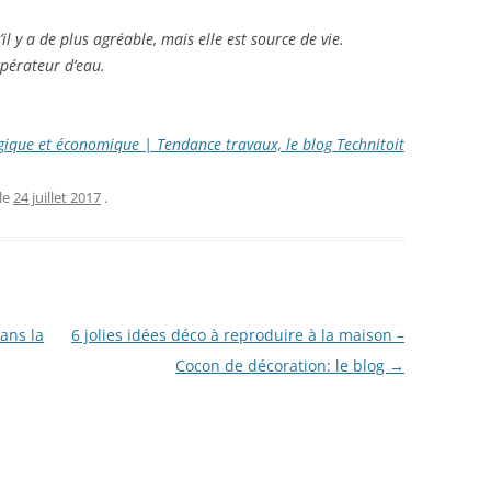
il y a de plus agréable, mais elle est source de vie.
cupérateur d’eau.
ogique et économique | Tendance travaux, le blog Technitoit
le
24 juillet 2017
.
dans la
6 jolies idées déco à reproduire à la maison –
Cocon de décoration: le blog
→