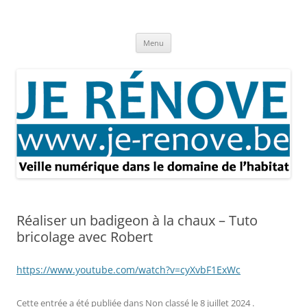
Aller
au
Je rénove – Rénovation & travaux
contenu
Rénovation et travaux – Toute l'actualité
Menu
Réaliser un badigeon à la chaux – Tuto
bricolage avec Robert
https://www.youtube.com/watch?v=cyXvbF1ExWc
Cette entrée a été publiée dans
Non classé
le
8 juillet 2024
.