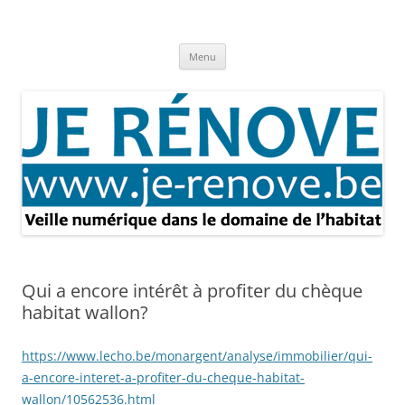
Aller
au
Je rénove – Rénovation & travaux
contenu
Rénovation et travaux – Toute l'actualité
Menu
Qui a encore intérêt à profiter du chèque
habitat wallon?
https://www.lecho.be/monargent/analyse/immobilier/qui-
a-encore-interet-a-profiter-du-cheque-habitat-
wallon/10562536.html