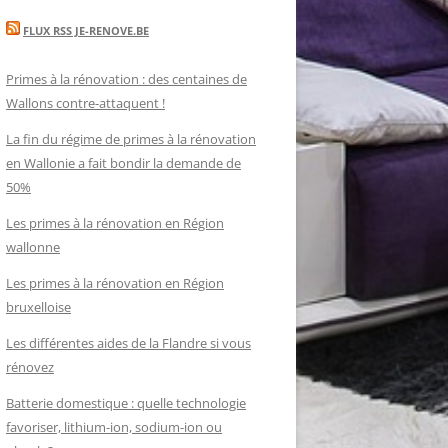
FLUX RSS JE-RENOVE.BE
Primes à la rénovation : des centaines de
Wallons contre-attaquent !
La fin du régime de primes à la rénovation
en Wallonie a fait bondir la demande de
50%
Les primes à la rénovation en Région
wallonne
Les primes à la rénovation en Région
bruxelloise
Les différentes aides de la Flandre si vous
rénovez
Batterie domestique : quelle technologie
favoriser, lithium-ion, sodium-ion ou