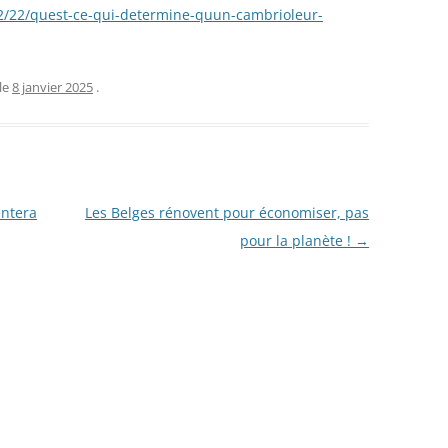
2/22/quest-ce-qui-determine-quun-cambrioleur-
le
8 janvier 2025
.
ntera
Les Belges rénovent pour économiser, pas
pour la planète !
→