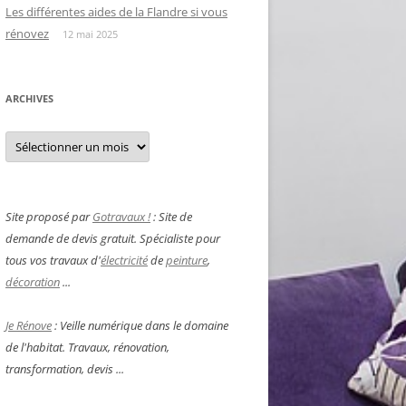
Les différentes aides de la Flandre si vous
rénovez
12 mai 2025
ARCHIVES
Archives
Site proposé par
Gotravaux !
: Site de
demande de devis gratuit. Spécialiste pour
tous vos travaux d'
électricité
de
peinture
,
décoration
...
Je Rénove
: Veille numérique dans le domaine
de l'habitat. Travaux, rénovation,
transformation, devis ...