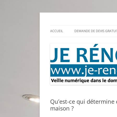
Aller
au
contenu
Rénovation et travaux – Toute l'actualité
Je rénove – Rénova
ACCUEIL
DEMANDE DE DEVIS GRATUI
Qu’est-ce qui détermine 
maison ?