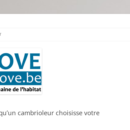
tion & travaux
T
qu’un cambrioleur choisisse votre