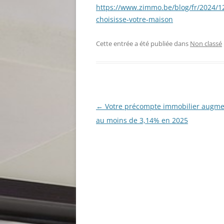
https://www.zimmo.be/blog/fr/2024/1
choisisse-votre-maison
Cette entrée a été publiée dans
Non classé
Navigation
←
Votre précompte immobilier augme
des
au moins de 3,14% en 2025
articles