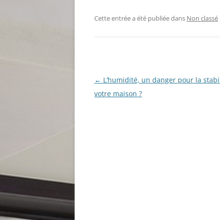
Cette entrée a été publiée dans
Non classé
Navigation
←
L’humidité, un danger pour la stabi
des
votre maison ?
articles