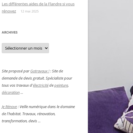
Les différentes aides de la Flandre si vous
rénovez
12 mai 2025
ARCHIVES
Archives
Site proposé par
Gotravaux !
: Site de
demande de devis gratuit. Spécialiste pour
tous vos travaux d'
électricité
de
peinture
,
décoration
...
Je Rénove
: Veille numérique dans le domaine
de l'habitat. Travaux, rénovation,
transformation, devis ...