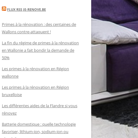
FLUX RSS JE-RENOVE.BE
Primes à la rénovation : des centaines de
Wallons contre-attaquent !
La fin du régime de primes à la rénovation
en Wallonie a fait bondir la demande de
50%
Les primes à la rénovation en Région
wallonne
Les primes à la rénovation en Région
bruxelloise
Les différentes aides de la Flandre si vous
rénovez
Batterie domestique : quelle technologie
favoriser, lithium-ion, sodium-ion ou