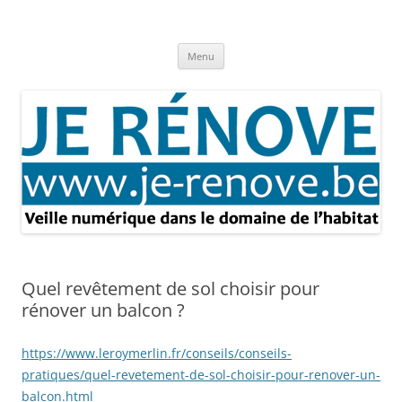
Aller
au
Je rénove – Rénovation & travaux
contenu
Rénovation et travaux – Toute l'actualité
Menu
Quel revêtement de sol choisir pour
rénover un balcon ?
https://www.leroymerlin.fr/conseils/conseils-
pratiques/quel-revetement-de-sol-choisir-pour-renover-un-
balcon.html