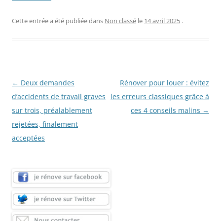
Cette entrée a été publiée dans
Non classé
le
14 avril 2025
.
Navigation
←
Deux demandes
Rénover pour louer : évitez
des
d’accidents de travail graves
les erreurs classiques grâce à
articles
sur trois, préalablement
ces 4 conseils malins
→
rejetées, finalement
acceptées