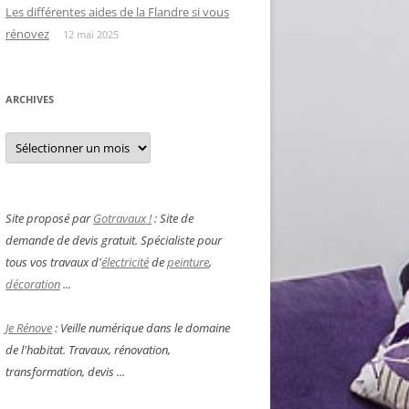
Les différentes aides de la Flandre si vous
rénovez
12 mai 2025
ARCHIVES
Archives
Site proposé par
Gotravaux !
: Site de
demande de devis gratuit. Spécialiste pour
tous vos travaux d'
électricité
de
peinture
,
décoration
...
Je Rénove
: Veille numérique dans le domaine
de l'habitat. Travaux, rénovation,
transformation, devis ...