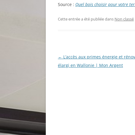
Source :
Quel bois choisir pour votre ter
Cette entrée a été publiée dans
Non classé
Navigation
←
L’accès aux primes énergie et réno
des
élargi en Wallonie | Mon Argent
articles