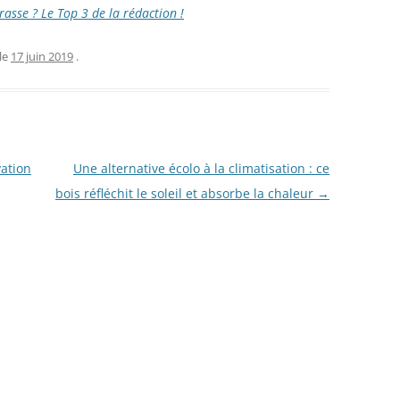
rasse ? Le Top 3 de la rédaction !
le
17 juin 2019
.
vation
Une alternative écolo à la climatisation : ce
bois réfléchit le soleil et absorbe la chaleur
→