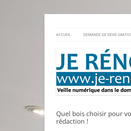
Aller
au
contenu
Rénovation et travaux – Toute l'actualité
Je rénove – Rénova
ACCUEIL
DEMANDE DE DEVIS GRATUI
Quel bois choisir pour vo
rédaction !