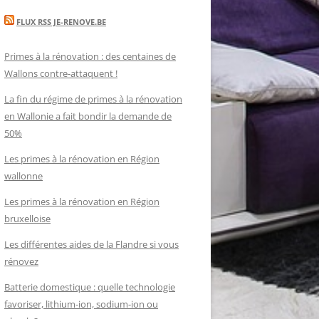
FLUX RSS JE-RENOVE.BE
Primes à la rénovation : des centaines de
Wallons contre-attaquent !
La fin du régime de primes à la rénovation
en Wallonie a fait bondir la demande de
50%
Les primes à la rénovation en Région
wallonne
Les primes à la rénovation en Région
bruxelloise
Les différentes aides de la Flandre si vous
rénovez
Batterie domestique : quelle technologie
favoriser, lithium-ion, sodium-ion ou