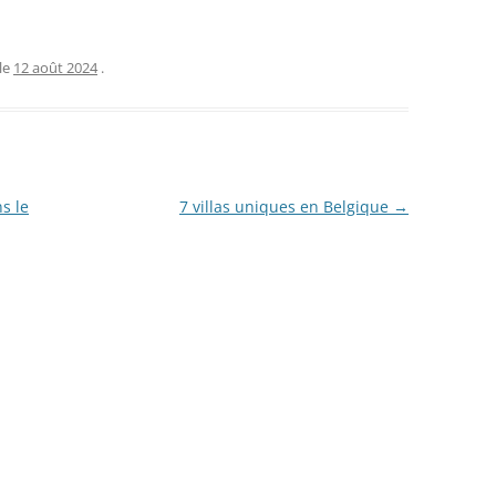
le
12 août 2024
.
s le
7 villas uniques en Belgique
→