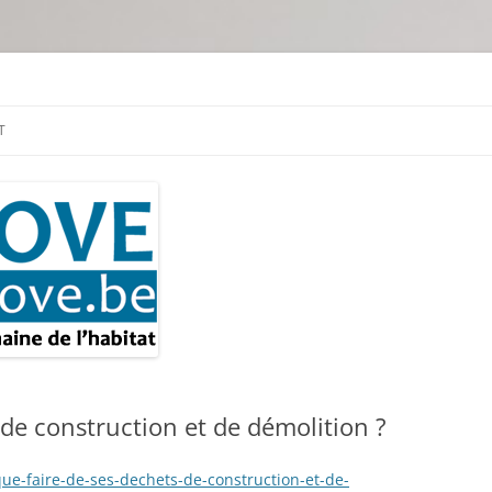
tion & travaux
T
 de construction et de démolition ?
que-faire-de-ses-dechets-de-construction-et-de-