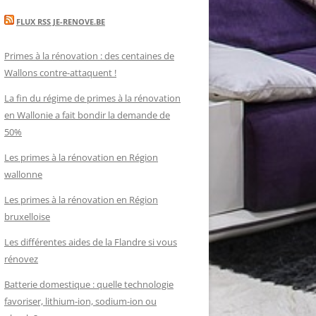
FLUX RSS JE-RENOVE.BE
Primes à la rénovation : des centaines de
Wallons contre-attaquent !
La fin du régime de primes à la rénovation
en Wallonie a fait bondir la demande de
50%
Les primes à la rénovation en Région
wallonne
Les primes à la rénovation en Région
bruxelloise
Les différentes aides de la Flandre si vous
rénovez
Batterie domestique : quelle technologie
favoriser, lithium-ion, sodium-ion ou