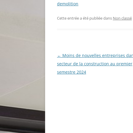
demolition
Cette entrée a été publiée dans
Non classé
Navigation
←
Moins de nouvelles entreprises dan
des
secteur de la construction au premier
articles
semestre 2024