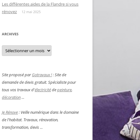
Les différentes aides de la Flandre si vous
rénovez
12 mai 2025
ARCHIVES
Archives
Site proposé par
Gotravaux !
: Site de
demande de devis gratuit. Spécialiste pour
tous vos travaux d'
électricité
de
peinture
,
décoration
...
Je Rénove
: Veille numérique dans le domaine
de l'habitat. Travaux, rénovation,
transformation, devis ...