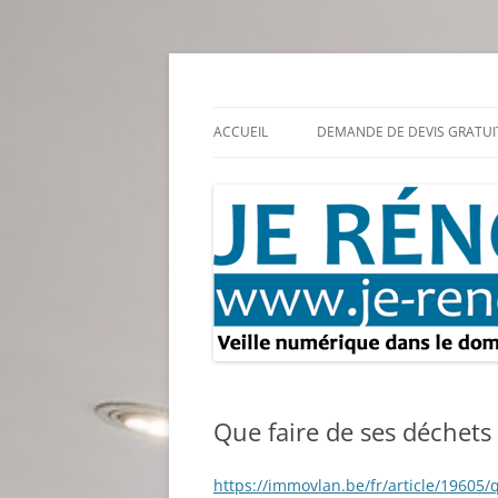
Aller
au
contenu
Rénovation et travaux – Toute l'actualité
Je rénove – Rénova
ACCUEIL
DEMANDE DE DEVIS GRATUI
Que faire de ses déchets
https://immovlan.be/fr/article/19605/