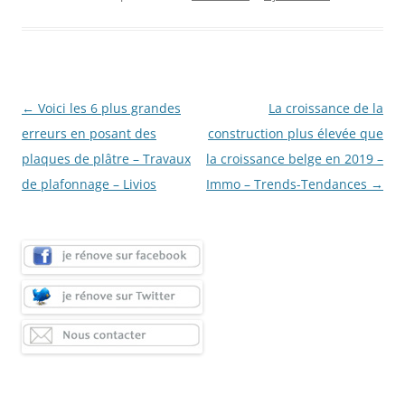
Navigation
←
Voici les 6 plus grandes
La croissance de la
des
erreurs en posant des
construction plus élevée que
articles
plaques de plâtre – Travaux
la croissance belge en 2019 –
de plafonnage – Livios
Immo – Trends-Tendances
→