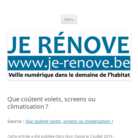
Aller
au
Je rénove – Rénovation & travaux
contenu
Rénovation et travaux – Toute l'actualité
Menu
Que coûtent volets, screens ou
climatisation ?
Source :
Que coûtent volets, screens ou climatisation ?
Cette entrée a été publiée dans
Non classé
le
2 juillet 2019
.