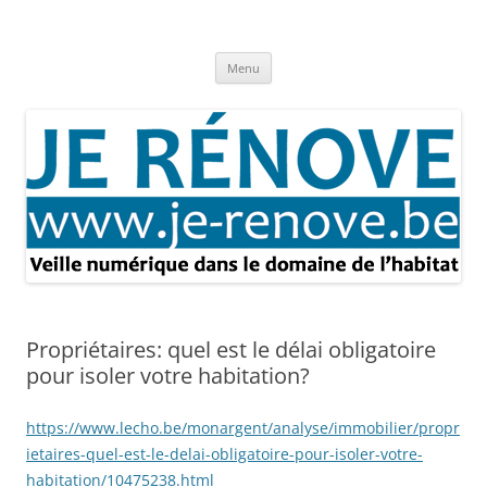
Aller
au
Je rénove – Rénovation & travaux
contenu
Rénovation et travaux – Toute l'actualité
Menu
Propriétaires: quel est le délai obligatoire
pour isoler votre habitation?
https://www.lecho.be/monargent/analyse/immobilier/propr
ietaires-quel-est-le-delai-obligatoire-pour-isoler-votre-
habitation/10475238.html