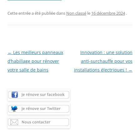
Cette entrée a été publiée dans
Non classé
le
16 décembre 2024
.
Navigation
←
Les meilleurs panneaux
Innovation : une solution
des
d’habillage pour rénover
anti-surchauffe pour vos
articles
votre salle de bains
installations électriques !
→