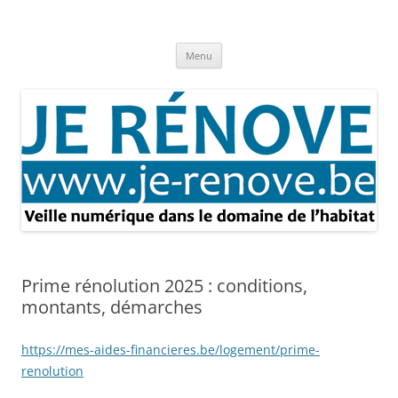
Aller
au
Je rénove – Rénovation & travaux
contenu
Rénovation et travaux – Toute l'actualité
Menu
Prime rénolution 2025 : conditions,
montants, démarches
https://mes-aides-financieres.be/logement/prime-
renolution