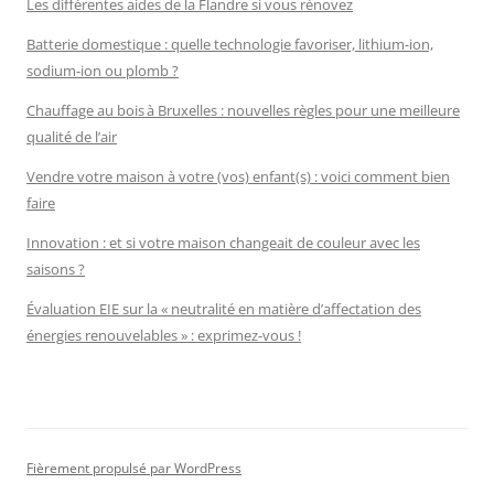
Les différentes aides de la Flandre si vous rénovez
Batterie domestique : quelle technologie favoriser, lithium-ion,
sodium-ion ou plomb ?
Chauffage au bois à Bruxelles : nouvelles règles pour une meilleure
qualité de l’air
Vendre votre maison à votre (vos) enfant(s) : voici comment bien
faire
Innovation : et si votre maison changeait de couleur avec les
saisons ?
Évaluation EIE sur la « neutralité en matière d’affectation des
énergies renouvelables » : exprimez-vous !
Fièrement propulsé par WordPress