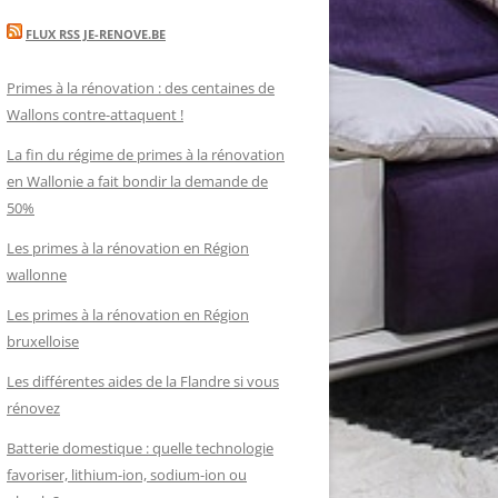
FLUX RSS JE-RENOVE.BE
Primes à la rénovation : des centaines de
Wallons contre-attaquent !
La fin du régime de primes à la rénovation
en Wallonie a fait bondir la demande de
50%
Les primes à la rénovation en Région
wallonne
Les primes à la rénovation en Région
bruxelloise
Les différentes aides de la Flandre si vous
rénovez
Batterie domestique : quelle technologie
favoriser, lithium-ion, sodium-ion ou