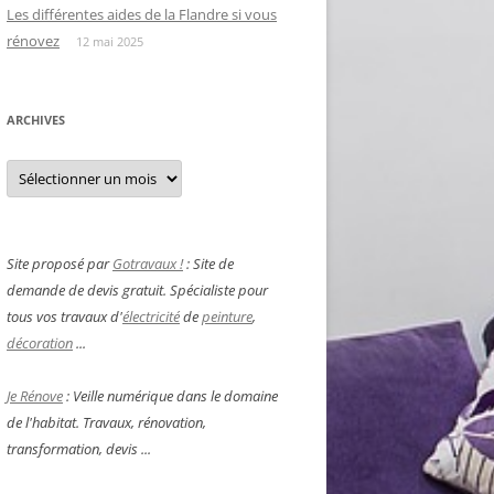
Les différentes aides de la Flandre si vous
rénovez
12 mai 2025
ARCHIVES
Archives
Site proposé par
Gotravaux !
: Site de
demande de devis gratuit. Spécialiste pour
tous vos travaux d'
électricité
de
peinture
,
décoration
...
Je Rénove
: Veille numérique dans le domaine
de l'habitat. Travaux, rénovation,
transformation, devis ...