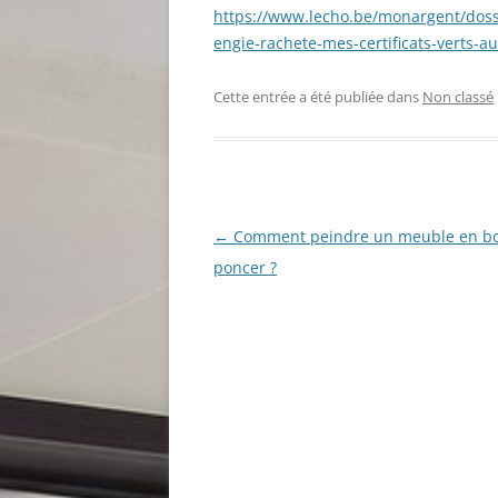
https://www.lecho.be/monargent/doss
engie-rachete-mes-certificats-verts-a
Cette entrée a été publiée dans
Non classé
Navigation
←
Comment peindre un meuble en bo
des
poncer ?
articles