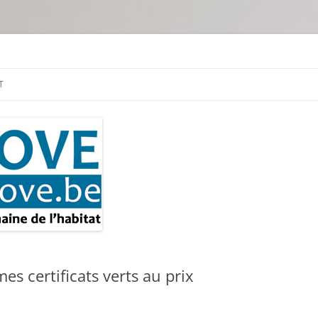
tion & travaux
T
s certificats verts au prix