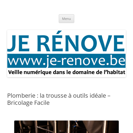
Aller
au
Je rénove – Rénovation & travaux
contenu
Rénovation et travaux – Toute l'actualité
Menu
Plomberie : la trousse à outils idéale –
Bricolage Facile