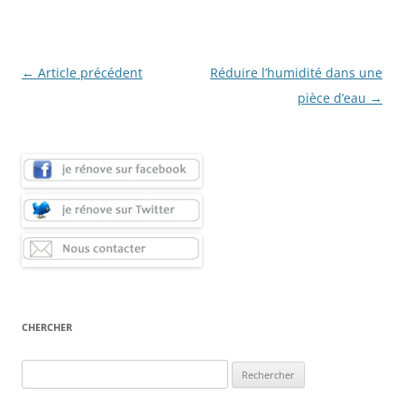
Navigation
←
Article précédent
Réduire l’humidité dans une
des
pièce d’eau
→
articles
CHERCHER
Rechercher :