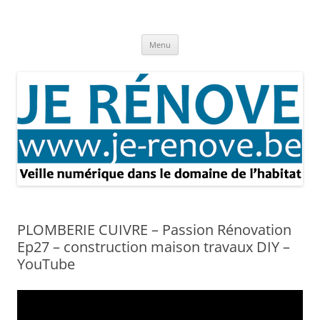
Aller
au
Je rénove – Rénovation & travaux
contenu
Rénovation et travaux – Toute l'actualité
Menu
PLOMBERIE CUIVRE – Passion Rénovation
Ep27 – construction maison travaux DIY –
YouTube