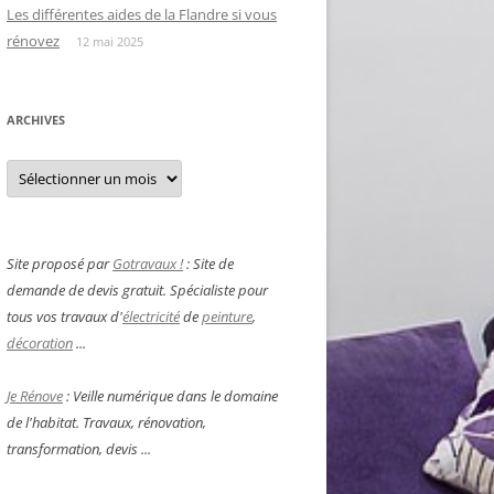
Les différentes aides de la Flandre si vous
rénovez
12 mai 2025
ARCHIVES
Archives
Site proposé par
Gotravaux !
: Site de
demande de devis gratuit. Spécialiste pour
tous vos travaux d'
électricité
de
peinture
,
décoration
...
Je Rénove
: Veille numérique dans le domaine
de l'habitat. Travaux, rénovation,
transformation, devis ...