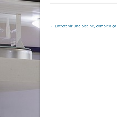
Navigation
←
Entretenir une piscine, combien ça 
des
articles