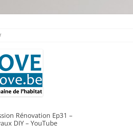
tion & travaux
T
sion Rénovation Ep31 –
vaux DIY – YouTube