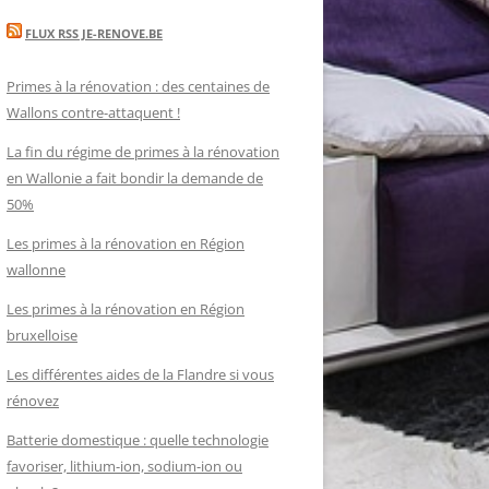
FLUX RSS JE-RENOVE.BE
Primes à la rénovation : des centaines de
Wallons contre-attaquent !
La fin du régime de primes à la rénovation
en Wallonie a fait bondir la demande de
50%
Les primes à la rénovation en Région
wallonne
Les primes à la rénovation en Région
bruxelloise
Les différentes aides de la Flandre si vous
rénovez
Batterie domestique : quelle technologie
favoriser, lithium-ion, sodium-ion ou