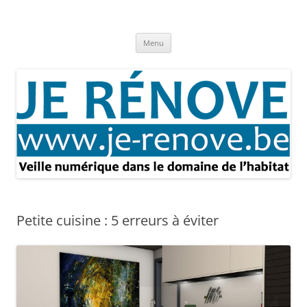
Aller
au
Je rénove – Rénovation & travaux
contenu
Rénovation et travaux – Toute l'actualité
Menu
Petite cuisine : 5 erreurs à éviter