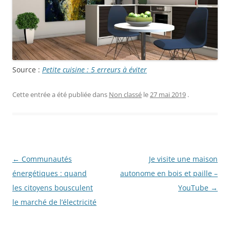
Source :
Petite cuisine : 5 erreurs à éviter
Cette entrée a été publiée dans
Non classé
le
27 mai 2019
.
Navigation
←
Communautés
Je visite une maison
des
énergétiques : quand
autonome en bois et paille –
articles
les citoyens bousculent
YouTube
→
le marché de l’électricité