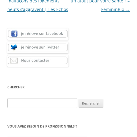
des
malfaçons des logements
un atout pour votre santé ? –
articles
neufs s’aggravent | Les Echos
FemininBio
→
CHERCHER
Rechercher :
VOUS AVEZ BESOIN DE PROFESSIONNELS ?