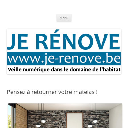
Aller
au
Je rénove – Rénovation & travaux
contenu
Rénovation et travaux – Toute l'actualité
Menu
Pensez à retourner votre matelas !