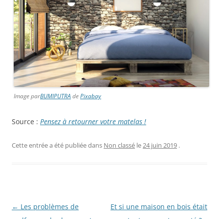
Image par
BUMIPUTRA
de
Pixabay
Source :
Pensez à retourner votre matelas !
Cette entrée a été publiée dans
Non classé
le
24 juin 2019
.
Navigation
←
Les problèmes de
Et si une maison en bois était