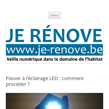
Aller
au
Je rénove – Rénovation & travaux
contenu
Rénovation et travaux – Toute l'actualité
Menu
Passer à l’éclairage LED : comment
procéder ?