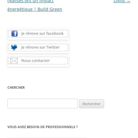
articles
réalisés ont un impact
Livios
→
énergétique | Build Green
CHERCHER
Rechercher :
VOUS AVEZ BESOIN DE PROFESSIONNELS ?