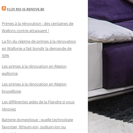
FLUX RSS JE-RENOVE.BE
Primes à la rénovation : des centaines de
Wallons contre-attaquent !
La fin du régime de primes à la rénovation
en Wallonie a fait bondir la demande de
50%
Les primes à la rénovation en Région
wallonne
Les primes à la rénovation en Région
bruxelloise
Les différentes aides de la Flandre si vous
rénovez
Batterie domestique : quelle technologie
favoriser, lithium-ion, sodium-ion ou