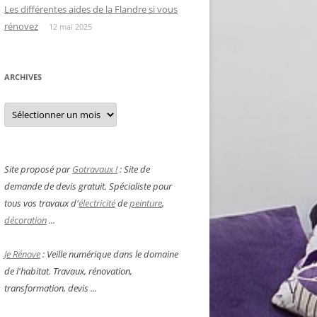
Les différentes aides de la Flandre si vous
rénovez
12 mai 2025
ARCHIVES
Archives
Site proposé par
Gotravaux !
: Site de
demande de devis gratuit. Spécialiste pour
tous vos travaux d'
électricité
de
peinture
,
décoration
...
Je Rénove
: Veille numérique dans le domaine
de l'habitat. Travaux, rénovation,
transformation, devis ...