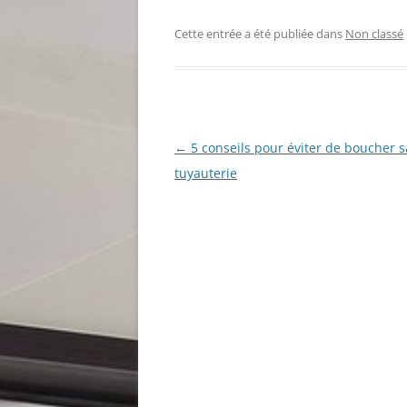
Cette entrée a été publiée dans
Non classé
Navigation
←
5 conseils pour éviter de boucher s
des
tuyauterie
articles