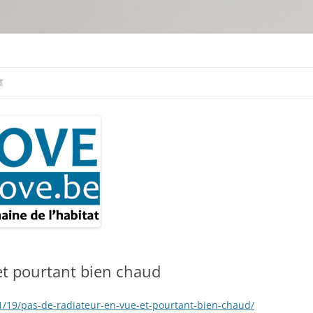
tion & travaux
T
et pourtant bien chaud
1/19/pas-de-radiateur-en-vue-et-pourtant-bien-chaud/