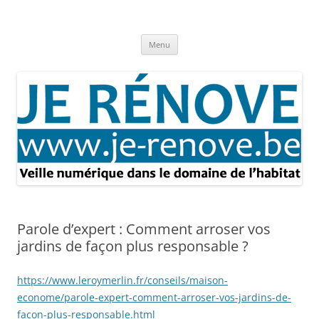
Aller
au
Je rénove – Rénovation & travaux
contenu
Rénovation et travaux – Toute l'actualité
Menu
Parole d’expert : Comment arroser vos
jardins de façon plus responsable ?
https://www.leroymerlin.fr/conseils/maison-
econome/parole-expert-comment-arroser-vos-jardins-de-
facon-plus-responsable.html