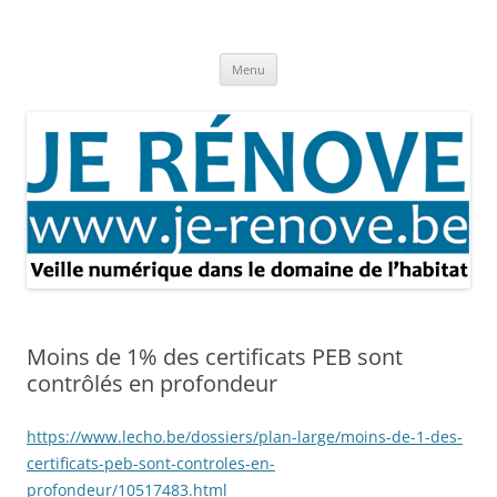
Aller
au
Je rénove – Rénovation & travaux
contenu
Rénovation et travaux – Toute l'actualité
Menu
Moins de 1% des certificats PEB sont
contrôlés en profondeur
https://www.lecho.be/dossiers/plan-large/moins-de-1-des-
certificats-peb-sont-controles-en-
profondeur/10517483.html