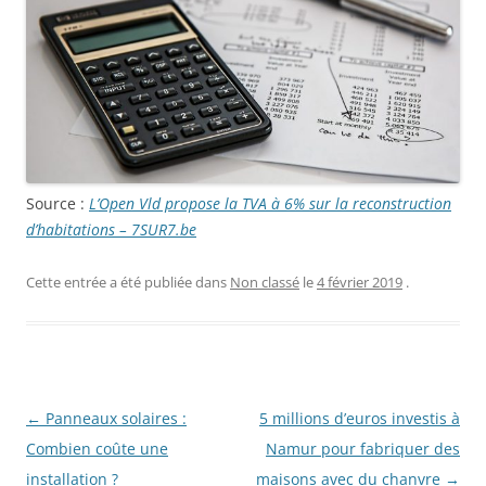
Source :
L’Open Vld propose la TVA à 6% sur la reconstruction
d’habitations – 7SUR7.be
Cette entrée a été publiée dans
Non classé
le
4 février 2019
.
Navigation
←
Panneaux solaires :
5 millions d’euros investis à
des
Combien coûte une
Namur pour fabriquer des
articles
installation ?
maisons avec du chanvre
→