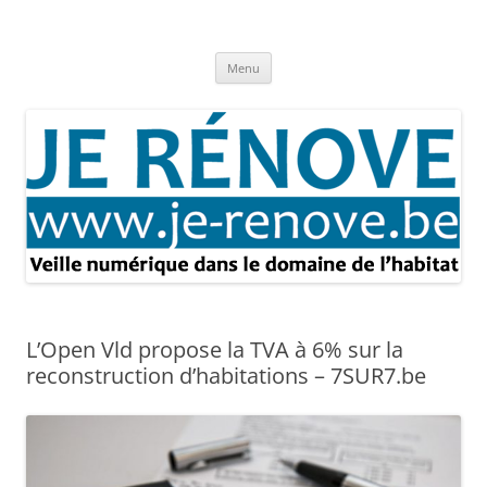
Aller
au
Je rénove – Rénovation & travaux
contenu
Rénovation et travaux – Toute l'actualité
Menu
L’Open Vld propose la TVA à 6% sur la
reconstruction d’habitations – 7SUR7.be