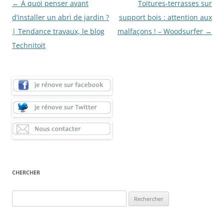
Navigation
←
À quoi penser avant
Toitures-terrasses sur
des
d’installer un abri de jardin ?
support bois : attention aux
articles
| Tendance travaux, le blog
malfaçons ! – Woodsurfer
→
Technitoit
CHERCHER
Rechercher :