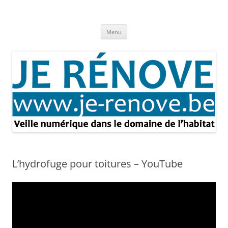
Aller
au
Je rénove – Rénovation & travaux
contenu
Rénovation et travaux – Toute l'actualité
Menu
L’hydrofuge pour toitures – YouTube