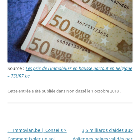
Source :
Les prix de l’immobilier en hausse partout en Belgique
– 7SUR7.be
Cette entrée a été publiée dans
Non classé
le
1 octobre 2018
.
Navigation
←
Immovlan.be | Conseils >
3,5 milliards d’aides aux
des
Comment isoler un sol
éoliennes belges validés par