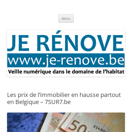
Aller
au
Je rénove – Rénovation & travaux
contenu
Rénovation et travaux – Toute l'actualité
Menu
Les prix de l’immobilier en hausse partout
en Belgique – 7SUR7.be