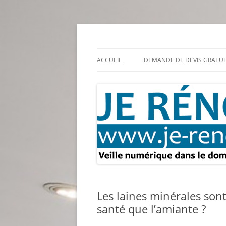
Aller
au
contenu
Rénovation et travaux – Toute l'actualité
Je rénove – Rénova
ACCUEIL
DEMANDE DE DEVIS GRATUI
Les laines minérales sont
santé que l’amiante ?