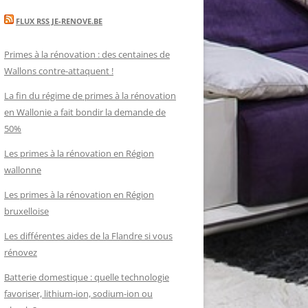
FLUX RSS JE-RENOVE.BE
Primes à la rénovation : des centaines de
Wallons contre-attaquent !
La fin du régime de primes à la rénovation
en Wallonie a fait bondir la demande de
50%
Les primes à la rénovation en Région
wallonne
Les primes à la rénovation en Région
bruxelloise
Les différentes aides de la Flandre si vous
rénovez
Batterie domestique : quelle technologie
favoriser, lithium-ion, sodium-ion ou