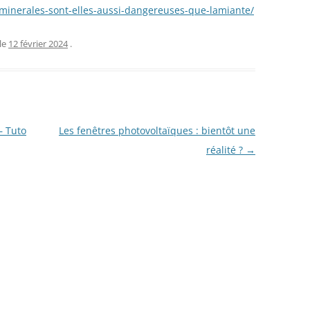
s-minerales-sont-elles-aussi-dangereuses-que-lamiante/
le
12 février 2024
.
– Tuto
Les fenêtres photovoltaïques : bientôt une
réalité ?
→