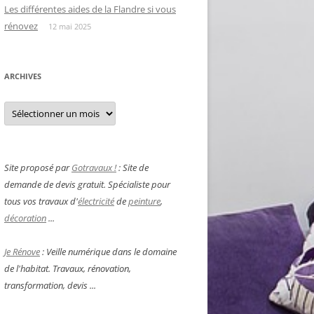
Les différentes aides de la Flandre si vous
rénovez
12 mai 2025
ARCHIVES
Archives
Site proposé par
Gotravaux !
: Site de
demande de devis gratuit. Spécialiste pour
tous vos travaux d'
électricité
de
peinture
,
décoration
...
Je Rénove
: Veille numérique dans le domaine
de l'habitat. Travaux, rénovation,
transformation, devis ...