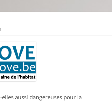
tion & travaux
T
-elles aussi dangereuses pour la