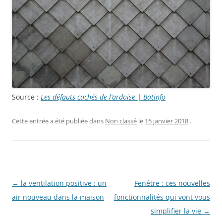
Source :
Les défauts cachés de l’ardoise | Batinfo
Cette entrée a été publiée dans
Non classé
le
15 janvier 2018
.
Navigation
←
la ventilation positive : un
Fenêtre : ces nouvelles
des
air nouveau dans la maison
fonctionnalités qui vont vous
articles
simplifier la vie
→