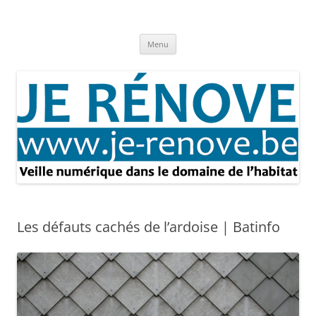
Aller
au
Je rénove – Rénovation & travaux
contenu
Rénovation et travaux – Toute l'actualité
Menu
Les défauts cachés de l’ardoise | Batinfo