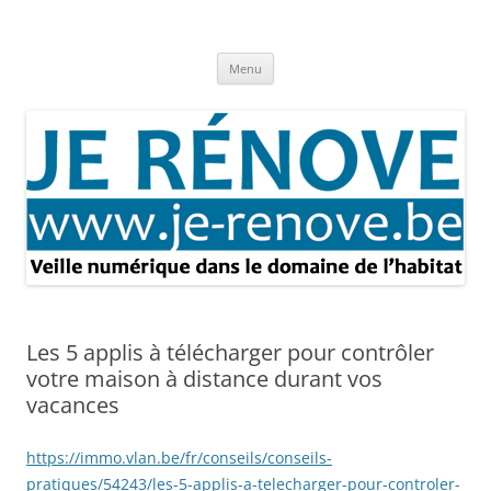
Aller
au
Je rénove – Rénovation & travaux
contenu
Rénovation et travaux – Toute l'actualité
Menu
Les 5 applis à télécharger pour contrôler
votre maison à distance durant vos
vacances
https://immo.vlan.be/fr/conseils/conseils-
pratiques/54243/les-5-applis-a-telecharger-pour-controler-