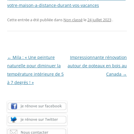
votre-maison-a-distance-durant-vos-vacances
Cette entrée a été publiée dans
Non classé
le
24 juillet 2023
.
Navigation
←
Mila : « Une peinture
Impressionnante rénovation
des
naturelle pour diminuer la
autour de poteaux en bois au
articles
température intérieure de 5
Canada
→
à 7 degrés ! »