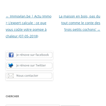
Navigation
←
Immovlan.be | Actu Immo
La maison en bois, pas du
des
> L’expert calcule : ce que
tout comme le conte des
articles
vous coûte votre pompe à
‘trois petits cochons’
→
chaleur (07-05-2018)
CHERCHER