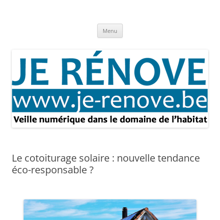
Aller
au
Je rénove – Rénovation & travaux
contenu
Rénovation et travaux – Toute l'actualité
Menu
Le cotoiturage solaire : nouvelle tendance
éco-responsable ?