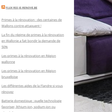
FLUX RSS JE-RENOVE.BE
Primes à la rénovation : des centaines de
Wallons contre-attaquent !
La fin du régime de primes à la rénovation
en Wallonie a fait bondir la demande de
50%
Les primes à la rénovation en Région
wallonne
Les primes à la rénovation en Région
bruxelloise
Les différentes aides de la Flandre si vous
rénovez
Batterie domestique : quelle technologie
favoriser, lithium-ion, sodium-ion ou