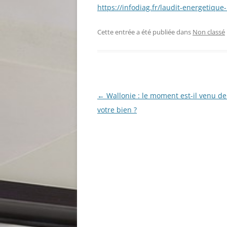
https://infodiag.fr/laudit-energetique
Cette entrée a été publiée dans
Non classé
Navigation
←
Wallonie : le moment est-il venu de
des
votre bien ?
articles