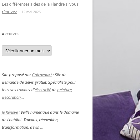
Les différentes aides de la Flandre si vous
rénovez
12 mai 2025
ARCHIVES
Archives
Site proposé par
Gotravaux !
: Site de
demande de devis gratuit. Spécialiste pour
tous vos travaux d'
électricité
de
peinture
,
décoration
...
Je Rénove
: Veille numérique dans le domaine
de l'habitat. Travaux, rénovation,
transformation, devis ...