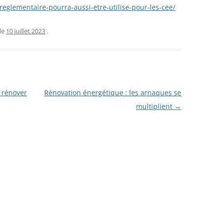
-reglementaire-pourra-aussi-etre-utilise-pour-les-cee/
le
10 juillet 2023
.
 rénover
Rénovation énergétique : les arnaques se
multiplient
→