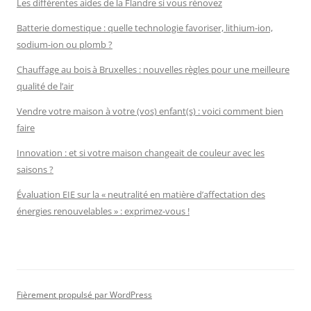
Les différentes aides de la Flandre si vous rénovez
Batterie domestique : quelle technologie favoriser, lithium-ion,
sodium-ion ou plomb ?
Chauffage au bois à Bruxelles : nouvelles règles pour une meilleure
qualité de l’air
Vendre votre maison à votre (vos) enfant(s) : voici comment bien
faire
Innovation : et si votre maison changeait de couleur avec les
saisons ?
Évaluation EIE sur la « neutralité en matière d’affectation des
énergies renouvelables » : exprimez-vous !
Fièrement propulsé par WordPress