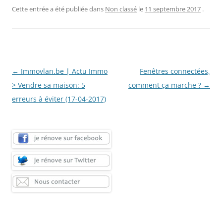
Cette entrée a été publiée dans
Non classé
le
11 septembre 2017
.
Navigation
←
Immovlan.be | Actu Immo
Fenêtres connectées,
des
> Vendre sa maison: 5
comment ça marche ?
→
articles
erreurs à éviter (17-04-2017)